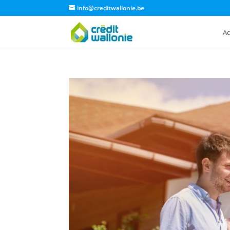
info@creditwallonie.be
Ac