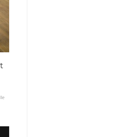
t
lle