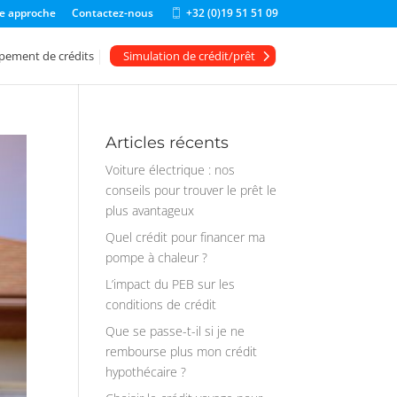
e approche
Contactez-nous
+32 (0)19 51 51 09
m
o
bi
pement de crédits
Simulation de crédit/prêt
le
ic
o
n
Articles récents
Voiture électrique : nos
conseils pour trouver le prêt le
plus avantageux
Quel crédit pour financer ma
pompe à chaleur ?
L’impact du PEB sur les
conditions de crédit
Que se passe-t-il si je ne
rembourse plus mon crédit
hypothécaire ?