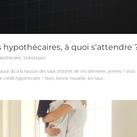
 hypothécaires, à quoi s’attendre 
ypothécaire
,
Statistiques
pause dû à la hausse des taux d’intérêt de ces dernières années ? Vous
 crédit hypothécaire ? Alors, bonne nouvelle, les taux...