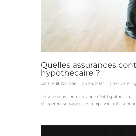
Quelles assurances con
hypothécaire ?
par
Crédit Wallonie
|
Jan 26, 2024
|
Crédit
,
Prêt h
Lorsque vous contractez un crédit hypothécaire, la
récupérera son argent en temps voulu. C’est pour 