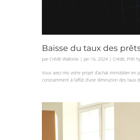
Baisse du taux des prêts
par
Crédit Wallonie
|
Jan 16, 2024
|
Crédit
,
Prêt h
Vous avez mis votre projet d’achat immobilier en 
constamment à l’affût d’une diminution des taux de