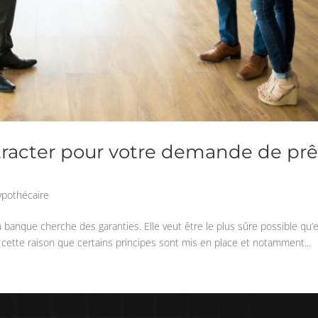
tracter pour votre demande de prê
ypothécaire
 banque cherche des garanties. Elle veut être le plus sûre possible qu’e
cette raison que certains principes sont mis en place et notamment...