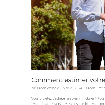
Comment estimer votre
par
Crédit Wallonie
|
Mar 29, 2024
|
Crédit
,
Prêt 
Vous projetez d’acheter un bien immobilier ? Pour 
hypothécaire ? Alors savez-vous combien vous pou