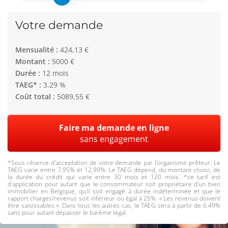
Votre demande
Mensualité :
424,13 €
Montant :
5000 €
Durée :
12 mois
TAEG* :
3.29 %
Coût total :
5089,55 €
Faire ma demande en ligne
sans engagement
*Sous réserve d'acceptation de votre demande par l'organisme prêteur. Le
TAEG varie entre 7,95% et 12,99%. Le TAEG dépend, du montant choisi, de
la durée du crédit qui varie entre 30 mois et 120 mois. *ce tarif est
d'application pour autant que le consommateur soit propriétaire d'un bien
immobilier en Belgique, qu'il soit engagé à durée indéterminée et que le
rapport charges/revenus soit inférieur ou égal à 25%. « Les revenus doivent
être saisissables ». Dans tous les autres cas, le TAEG sera à partir de 6.49%
sans pour autant dépasser le barême légal.