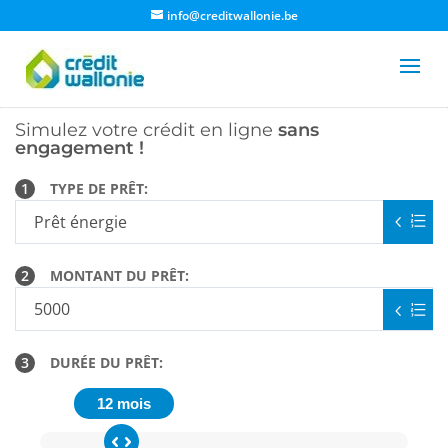
info@creditwallonie.be
Simulez votre crédit en ligne
sans
engagement !
1
TYPE DE PRÊT:
2
MONTANT DU PRÊT:
3
DURÉE DU PRÊT:
12 mois