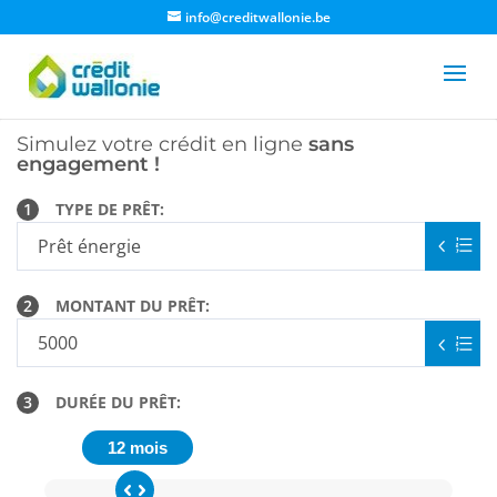
info@creditwallonie.be
Simulez votre crédit en ligne
sans
engagement !
1
TYPE DE PRÊT:
2
MONTANT DU PRÊT:
3
DURÉE DU PRÊT:
12 mois