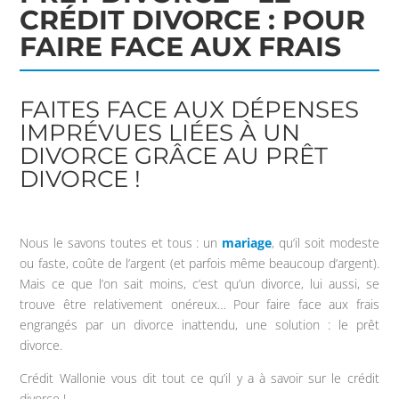
CRÉDIT DIVORCE : POUR
FAIRE FACE AUX FRAIS
FAITES FACE AUX DÉPENSES
IMPRÉVUES LIÉES À UN
DIVORCE GRÂCE AU PRÊT
DIVORCE !
Nous le savons toutes et tous : un
mariage
, qu’il soit modeste
ou faste, coûte de l’argent (et parfois même beaucoup d’argent).
Mais ce que l’on sait moins, c’est qu’un divorce, lui aussi, se
trouve être relativement onéreux… Pour faire face aux frais
engrangés par un divorce inattendu, une solution : le prêt
divorce.
Crédit Wallonie vous dit tout ce qu’il y a à savoir sur le crédit
divorce !