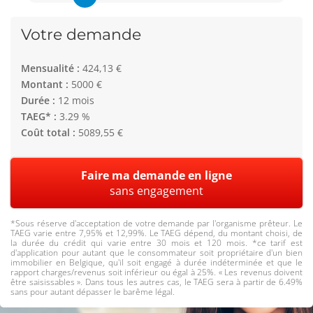
Votre demande
Mensualité :
424,13 €
Montant :
5000 €
Durée :
12 mois
TAEG* :
3.29 %
Coût total :
5089,55 €
Faire ma demande en ligne
sans engagement
*Sous réserve d'acceptation de votre demande par l'organisme prêteur. Le
TAEG varie entre 7,95% et 12,99%. Le TAEG dépend, du montant choisi, de
la durée du crédit qui varie entre 30 mois et 120 mois. *ce tarif est
d'application pour autant que le consommateur soit propriétaire d'un bien
immobilier en Belgique, qu'il soit engagé à durée indéterminée et que le
rapport charges/revenus soit inférieur ou égal à 25%. « Les revenus doivent
être saisissables ». Dans tous les autres cas, le TAEG sera à partir de 6.49%
sans pour autant dépasser le barême légal.