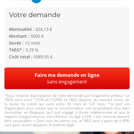
Votre demande
Mensualité :
424,13 €
Montant :
5000 €
Durée :
12 mois
TAEG* :
3.29 %
Coût total :
5089,55 €
Faire ma demande en ligne
sans engagement
*Sous réserve d'acceptation de votre demande par l'organisme prêteur. Le
TAEG varie entre 7,95% et 12,99%. Le TAEG dépend, du montant choisi, de
la durée du crédit qui varie entre 30 mois et 120 mois. *ce tarif est
d'application pour autant que le consommateur soit propriétaire d'un bien
immobilier en Belgique, qu'il soit engagé à durée indéterminée et que le
rapport charges/revenus soit inférieur ou égal à 25%. « Les revenus doivent
être saisissables ». Dans tous les autres cas, le TAEG sera à partir de 6.49%
sans pour autant dépasser le barême légal.