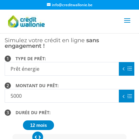
info@creditwallonie.be
Simulez votre crédit en ligne
sans
engagement !
1
TYPE DE PRÊT:
2
MONTANT DU PRÊT:
3
DURÉE DU PRÊT:
12 mois