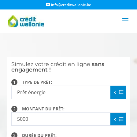
info@creditwallonie.be
Simulez votre crédit en ligne
sans
engagement !
1
TYPE DE PRÊT:
2
MONTANT DU PRÊT:
3
DURÉE DU PRÊT: