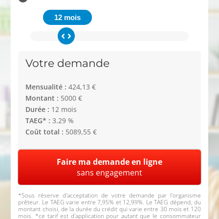
12 mois
Votre demande
Mensualité :
424,13 €
Montant :
5000 €
Durée :
12 mois
TAEG* :
3.29 %
Coût total :
5089,55 €
Faire ma demande en ligne
sans engagement
*Sous réserve d'acceptation de votre demande par l'organisme
prêteur. Le TAEG varie entre 7,95% et 12,99%. Le TAEG dépend, du
montant choisi, de la durée du crédit qui varie entre 30 mois et 120
mois. *ce tarif est d'application pour autant que le consommateur