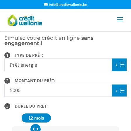
info@creditwallonie.be
Simulez votre crédit en ligne
sans
engagement !
1
TYPE DE PRÊT:
2
MONTANT DU PRÊT:
3
DURÉE DU PRÊT:
12 mois