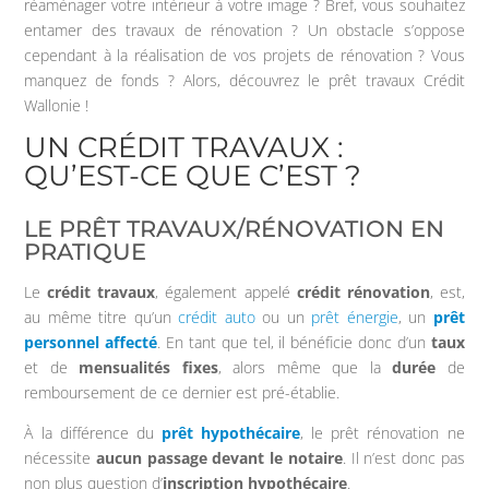
réaménager votre intérieur à votre image ? Bref, vous souhaitez
entamer des travaux de rénovation ? Un obstacle s’oppose
cependant à la réalisation de vos projets de rénovation ? Vous
manquez de fonds ? Alors, découvrez le prêt travaux Crédit
Wallonie !
UN CRÉDIT TRAVAUX :
QU’EST-CE QUE C’EST ?
LE PRÊT TRAVAUX/RÉNOVATION EN
PRATIQUE
Le
crédit travaux
, également appelé
crédit rénovation
, est,
au même titre qu’un
crédit auto
ou un
prêt énergie
, un
prêt
personnel affecté
. En tant que tel, il bénéficie donc d’un
taux
et de
mensualités
fixes
, alors même que la
durée
de
remboursement de ce dernier est pré-établie.
À la différence du
prêt hypothécaire
, le prêt rénovation ne
nécessite
aucun passage devant le notaire
. Il n’est donc pas
non plus question d’
inscription hypothécaire
.