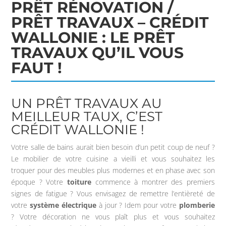
PRÊT RÉNOVATION /
PRÊT TRAVAUX – CRÉDIT
WALLONIE : LE PRÊT
TRAVAUX QU’IL VOUS
FAUT !
UN PRÊT TRAVAUX AU
MEILLEUR TAUX, C’EST
CRÉDIT WALLONIE !
Votre salle de bains aurait bien besoin d’un petit coup de neuf ?
Le mobilier de votre cuisine a vieilli et vous souhaitez les
troquer pour des meubles plus modernes et en phase avec son
époque ? Votre
toiture
commence à montrer des premiers
signes de fatigue ? Vous envisagez de remettre l’entièreté de
votre
système électrique
à jour ? Idem pour votre
plomberie
? Votre décoration ne vous plaît plus et vous souhaitez