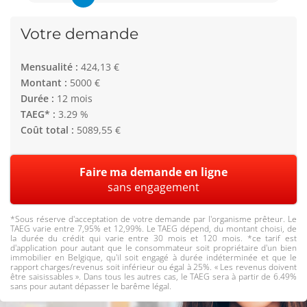
Votre demande
Mensualité :
424,13 €
Montant :
5000 €
Durée :
12 mois
TAEG* :
3.29 %
Coût total :
5089,55 €
Faire ma demande en ligne
sans engagement
*Sous réserve d'acceptation de votre demande par l'organisme prêteur. Le
TAEG varie entre 7,95% et 12,99%. Le TAEG dépend, du montant choisi, de
la durée du crédit qui varie entre 30 mois et 120 mois. *ce tarif est
d'application pour autant que le consommateur soit propriétaire d'un bien
immobilier en Belgique, qu'il soit engagé à durée indéterminée et que le
rapport charges/revenus soit inférieur ou égal à 25%. « Les revenus doivent
être saisissables ». Dans tous les autres cas, le TAEG sera à partir de 6.49%
sans pour autant dépasser le barême légal.