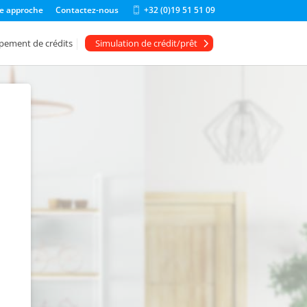
e approche
Contactez-nous
+32 (0)19 51 51 09
m
o
bi
pement de crédits
Simulation de crédit/prêt
le
ic
o
n