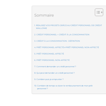
Sommaire
RÉALISEZ VOS PROJETS GRÂCE AU CRÉDIT PERSONNEL DE CRÉDIT
WALLONIE
CRÉDIT PERSONNEL = CRÉDIT À LA CONSOMMATION
CRÉDIT À LA CONSOMMATION : DÉFINITION
PRÊT PERSONNEL AFFECTÉ ≠ PRÊT PERSONNEL NON-AFFECTÉ
PRÊT PERSONNEL AFFECTÉ
PRÊT PERSONNEL NON-AFFECTÉ
Comment demander un crédit personnel ?
Qui peut demander un crédit personnel ?
Combien puis-je emprunter ?
Combien de temps va durer le remboursement de mon prêt
personnel ?