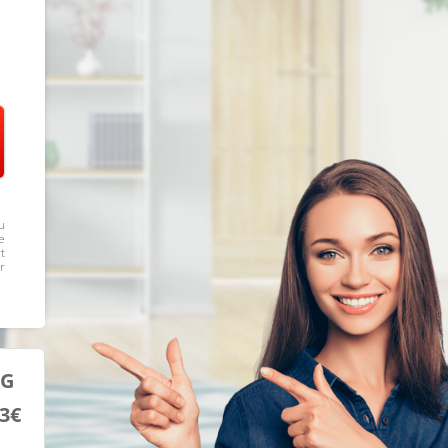
u
e
t
r
EG
93€