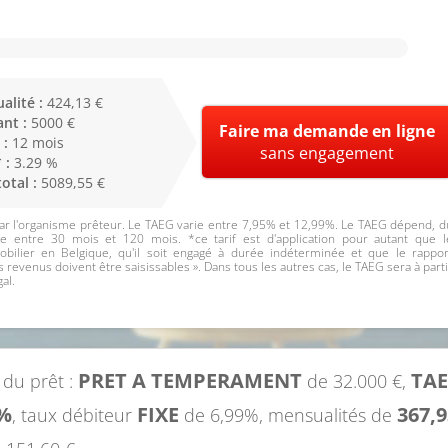
alité :
424,13 €
nt :
5000 €
Faire ma demande en ligne
 :
12 mois
sans engagement
 :
3.29 %
total :
5089,55 €
r l'organisme prêteur. Le TAEG varie entre 7,95% et 12,99%. Le TAEG dépend, d
ie entre 30 mois et 120 mois. *ce tarif est d'application pour autant que l
bilier en Belgique, qu'il soit engagé à durée indéterminée et que le rappor
 revenus doivent être saisissables ». Dans tous les autres cas, le TAEG sera à parti
al.
PRET A TEMPERAMENT
TA
 du prêt :
de 32.000 €,
9%
FIXE
367,
, taux débiteur
de 6,99%, mensualités de