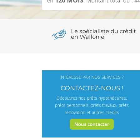
120 MOIS
en
. Montant total dû : 4
Le spécialiste du crédit
en Wallonie
INTÉRESSÉ PAR NOS SERVICES ?
CONTACTEZ-NOUS !
Découvrez nos prêts hypothécaires,
prêts personnels, prêts travaux, prêts
rénovation et autres crédits
Nous contacter