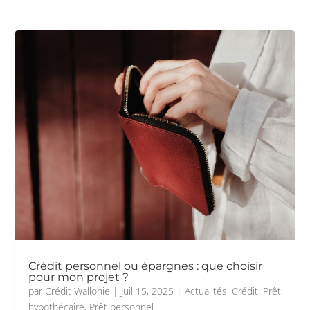
Crédit personnel ou épargnes : que choisir
pour mon projet ?
par
Crédit Wallonie
|
Juil 15, 2025
|
Actualités
,
Crédit
,
Prêt
hypothécaire
,
Prêt personnel