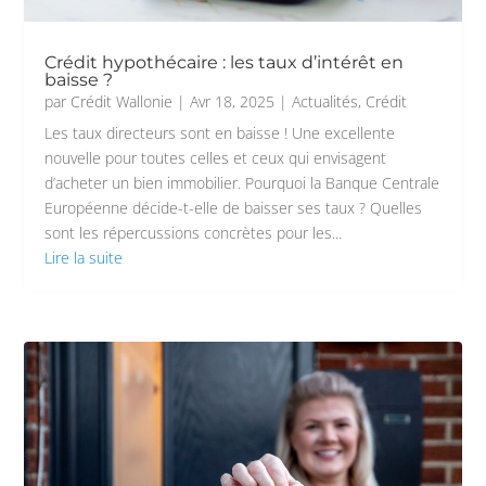
Crédit hypothécaire : les taux d’intérêt en
baisse ?
par
Crédit Wallonie
|
Avr 18, 2025
|
Actualités
,
Crédit
Les taux directeurs sont en baisse ! Une excellente
nouvelle pour toutes celles et ceux qui envisagent
d’acheter un bien immobilier. Pourquoi la Banque Centrale
Européenne décide-t-elle de baisser ses taux ? Quelles
sont les répercussions concrètes pour les...
Lire la suite