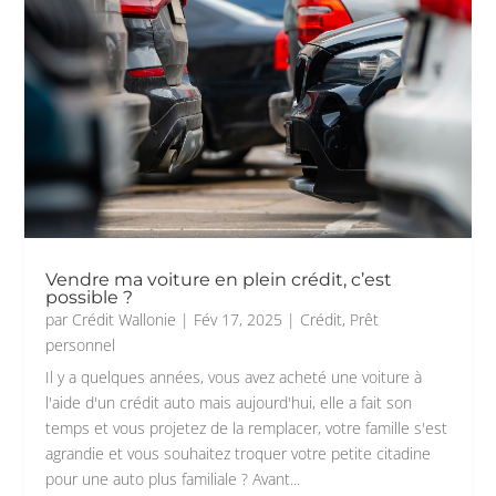
Vendre ma voiture en plein crédit, c’est
possible ?
par
Crédit Wallonie
|
Fév 17, 2025
|
Crédit
,
Prêt
personnel
Il y a quelques années, vous avez acheté une voiture à
l'aide d'un crédit auto mais aujourd'hui, elle a fait son
temps et vous projetez de la remplacer, votre famille s'est
agrandie et vous souhaitez troquer votre petite citadine
pour une auto plus familiale ? Avant...