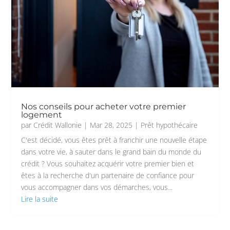
Nos conseils pour acheter votre premier
logement
par
Crédit Wallonie
|
Mar 28, 2025
|
Prêt hypothécaire
C'est décidé, vous êtes prêt à franchir une nouvelle étape
dans votre vie, à sauter dans le grand bain du monde du
crédit ? Vous souhaitez acquérir votre premier bien et
êtes à la recherche d'un partenaire de confiance pour
vous accompagner dans vos démarches, vous...
Lire la suite