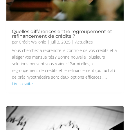
Quelles différences entre regroupement et
refinancement de crédits ?
par
Crédit Wallonie
|
Juil 3, 2025
|
Actualités
Vous cherchez à reprendre le contrôle de vos crédits et à
alléger vos mensualités ? Bonne nouvelle : plusieurs
solutions peuvent vous y aider ! Parmi elles, le
regroupement de crédits et le refinancement (ou rachat)
de prêt hypothécaire sont deux options efficaces…...
Lire la suite