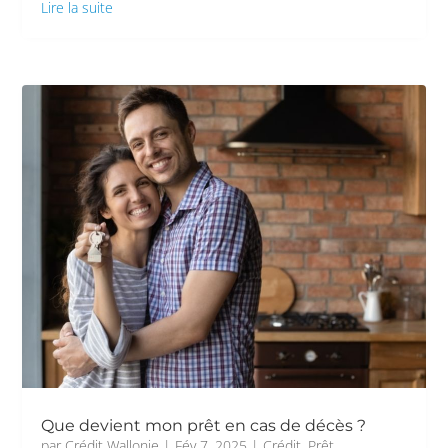
Lire la suite
Que devient mon prêt en cas de décès ?
par
Crédit Wallonie
|
Fév 7, 2025
|
Crédit
,
Prêt