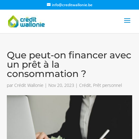
info@creditwallonie.be
Que peut-on financer avec
un prêt à la
consommation ?
par
Crédit Wallonie
|
Nov 20, 2023
|
Crédit
,
Prêt personnel