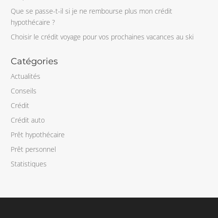
Que se passe-t-il si je ne rembourse plus mon crédit
hypothécaire ?
Choisir le crédit voyage pour vos prochaines vacances au ski
Catégories
Actualités
Conseils
Crédit
Crédit auto
Prêt hypothécaire
Prêt personnel
Statistiques