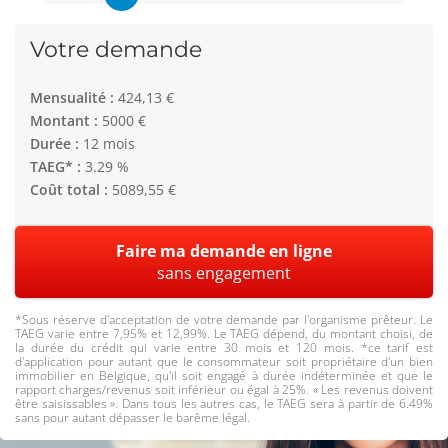
Votre demande
Mensualité :
424,13 €
Montant :
5000 €
Durée :
12 mois
TAEG* :
3.29 %
Coût total :
5089,55 €
Faire ma demande en ligne
sans engagement
*Sous réserve d'acceptation de votre demande par l'organisme prêteur. Le
TAEG varie entre 7,95% et 12,99%. Le TAEG dépend, du montant choisi, de
la durée du crédit qui varie entre 30 mois et 120 mois. *ce tarif est
d'application pour autant que le consommateur soit propriétaire d'un bien
immobilier en Belgique, qu'il soit engagé à durée indéterminée et que le
rapport charges/revenus soit inférieur ou égal à 25%. « Les revenus doivent
être saisissables ». Dans tous les autres cas, le TAEG sera à partir de 6.49%
sans pour autant dépasser le barême légal.