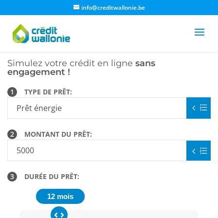
info@creditwallonie.be
Simulez votre crédit en ligne
sans
engagement !
1
TYPE DE PRÊT:
2
MONTANT DU PRÊT:
3
DURÉE DU PRÊT:
12 mois