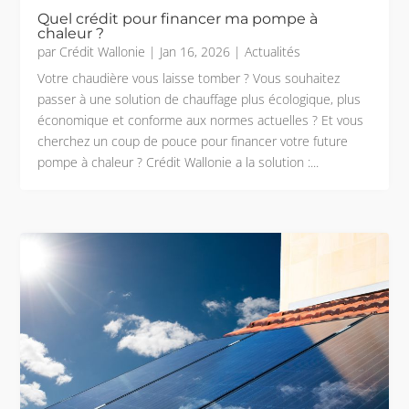
Quel crédit pour financer ma pompe à
chaleur ?
par
Crédit Wallonie
|
Jan 16, 2026
|
Actualités
Votre chaudière vous laisse tomber ? Vous souhaitez
passer à une solution de chauffage plus écologique, plus
économique et conforme aux normes actuelles ? Et vous
cherchez un coup de pouce pour financer votre future
pompe à chaleur ? Crédit Wallonie a la solution :...