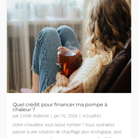
Quel crédit pour financer ma pompe à
chaleur ?
par
Crédit Wallonie
|
Jan 16, 2026
|
Actualités
Votre chaudière vous laisse tomber ? Vous souhaitez
passer à une solution de chauffage plus écologique, plus