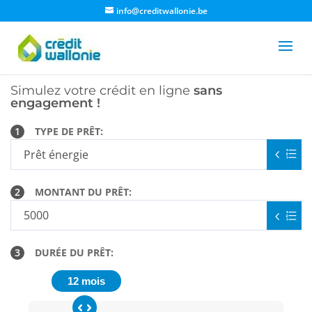
info@creditwallonie.be
Simulez votre crédit en ligne
sans
engagement !
1
TYPE DE PRÊT:
2
MONTANT DU PRÊT:
3
DURÉE DU PRÊT:
12 mois