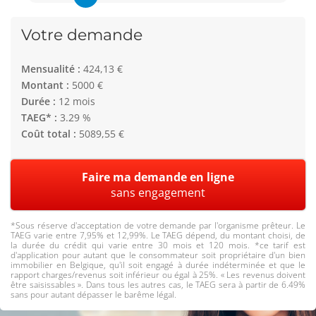
Votre demande
Mensualité :
424,13 €
Montant :
5000 €
Durée :
12 mois
TAEG* :
3.29 %
Coût total :
5089,55 €
Faire ma demande en ligne
sans engagement
*Sous réserve d'acceptation de votre demande par l'organisme prêteur. Le
TAEG varie entre 7,95% et 12,99%. Le TAEG dépend, du montant choisi, de
la durée du crédit qui varie entre 30 mois et 120 mois. *ce tarif est
d'application pour autant que le consommateur soit propriétaire d'un bien
immobilier en Belgique, qu'il soit engagé à durée indéterminée et que le
rapport charges/revenus soit inférieur ou égal à 25%. « Les revenus doivent
être saisissables ». Dans tous les autres cas, le TAEG sera à partir de 6.49%
sans pour autant dépasser le barême légal.