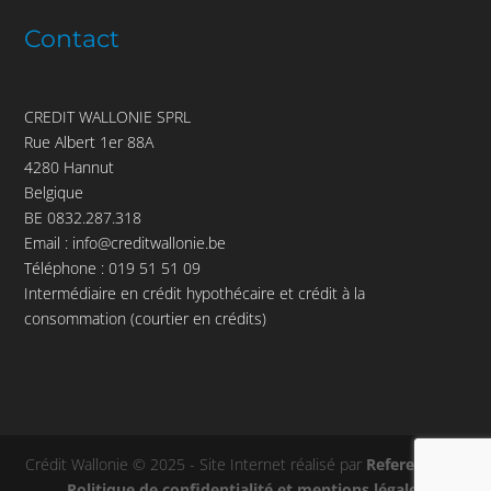
Contact
CREDIT WALLONIE SPRL
Rue Albert 1er 88A
4280 Hannut
Belgique
BE 0832.287.318
Email :
info@creditwallonie.be
Téléphone :
019 51 51 09
Intermédiaire en crédit hypothécaire et crédit à la
consommation (courtier en crédits)
Crédit Wallonie © 2025 - Site Internet réalisé par
Referenceur
-
Politique de confidentialité et mentions légales