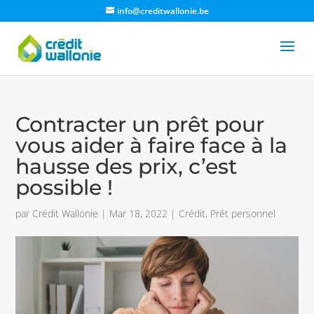
info@creditwallonie.be
Contracter un prêt pour
vous aider à faire face à la
hausse des prix, c’est
possible !
par
Crédit Wallonie
|
Mar 18, 2022
|
Crédit
,
Prêt personnel