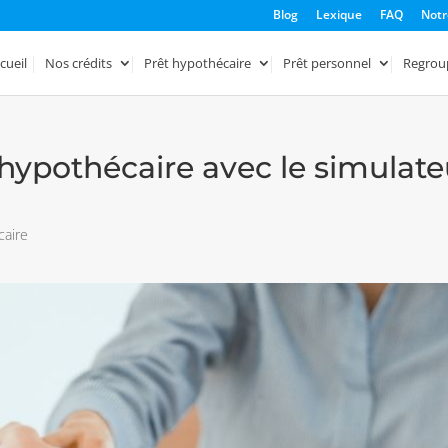
Blog
Lexique
FAQ
Notr
cueil
Nos crédits
Prêt hypothécaire
Prêt personnel
Regrou
 hypothécaire avec le simulate
caire