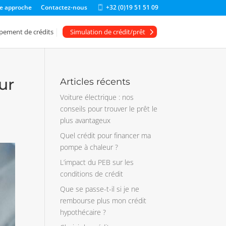
e approche
Contactez-nous
+32 (0)19 51 51 09
m
o
bi
pement de crédits
Simulation de crédit/prêt
le
ic
o
n
ur
Articles récents
Voiture électrique : nos
conseils pour trouver le prêt le
plus avantageux
Quel crédit pour financer ma
pompe à chaleur ?
L’impact du PEB sur les
conditions de crédit
Que se passe-t-il si je ne
rembourse plus mon crédit
hypothécaire ?