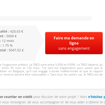
lité :
420,63 €
nt :
5000 €
Faire ma demande en
 :
12 mois
ligne
 :
1.75 %
sans engagement
otal :
5047,52 €
r l'organisme prêteur. Le TAEG varie entre 5,95% et 9,99%. Le TAEG dépend, du
e entre 30 mois et 120 mois. *ce tarif est d'application pour autant que le
ilier en Belgique, qu'il soit engagé à durée indéterminée et que le rapport
es revenus doivent être saisissables ». Dans tous les autres cas, le TAEG est de
n courtier en crédit
pour discuter de votre projet ? Alors
n’hésitez 
de vous renseigner, de vous accompagner et de vous aider à obtenir le c