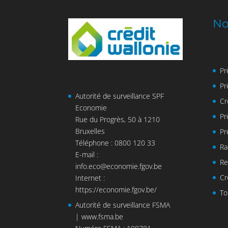
No
Pr
Pr
Autorité de surveillance SPF
Cr
Economie
Pr
Rue du Progrès, 50 à 1210
Bruxelles
Pr
Téléphone : 0800 120 33
Ra
E-mail :
Re
info.eco@economie.fgov.be
Cr
Internet :
https://economie.fgov.be/
To
Autorité de surveillance FSMA
|
www.fsma.be