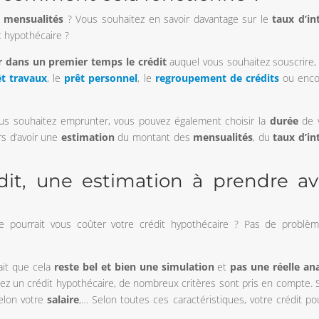
mensualités
? Vous souhaitez en savoir davantage sur le
taux d’in
t hypothécaire ?
r dans un premier temps le crédit
auquel vous souhaitez souscrire,
êt travaux
, le
prêt personnel
, le
regroupement de crédits
ou enco
s souhaitez emprunter, vous pouvez également choisir la
durée
de 
rs d’avoir une
estimation
du montant des
mensualités
, du
taux d’in
dit, une estimation à prendre a
 pourrait vous coûter votre crédit hypothécaire ? Pas de problèm
ait que cela
reste bel et bien une simulation
et
pas une réelle an
ctez un crédit hypothécaire, de nombreux critères sont pris en compte. 
selon votre
salaire
,… Selon toutes ces caractéristiques, votre crédit pou