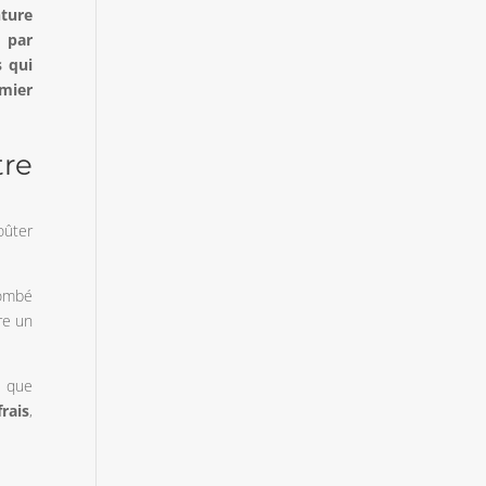
nture
 par
s qui
emier
tre
oûter
tombé
re un
e que
frais
,