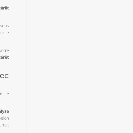
térêt
 vous
re le
votre
térêt
vec
e, le
alyse
Selon
rrait