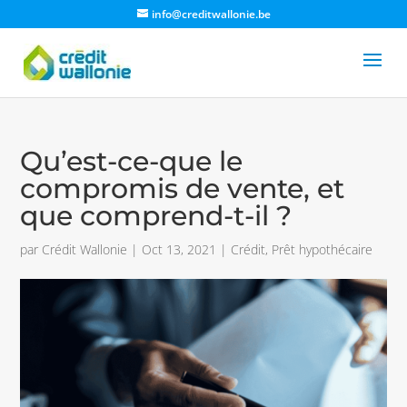
info@creditwallonie.be
Qu’est-ce-que le
compromis de vente, et
que comprend-t-il ?
par
Crédit Wallonie
|
Oct 13, 2021
|
Crédit
,
Prêt hypothécaire