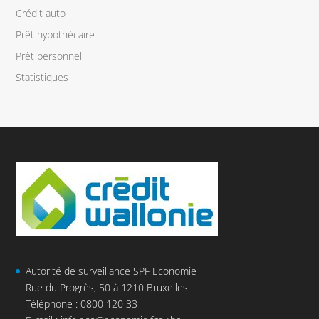
Crédit auto
Prêt hypothécaire
Prêt personnel
Statistiques
Autorité de surveillance SPF Economie
Rue du Progrès, 50 à 1210 Bruxelles
Téléphone : 0800 120 33