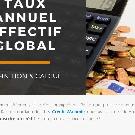
vement fréquent, si ce n’est omniprésent. Reste que, pour le commu
… Raison pour laquelle, chez
Crédit Wallonie
, nous avons choisi de vo
ouscrire un crédit
en toute connaissance de cause !