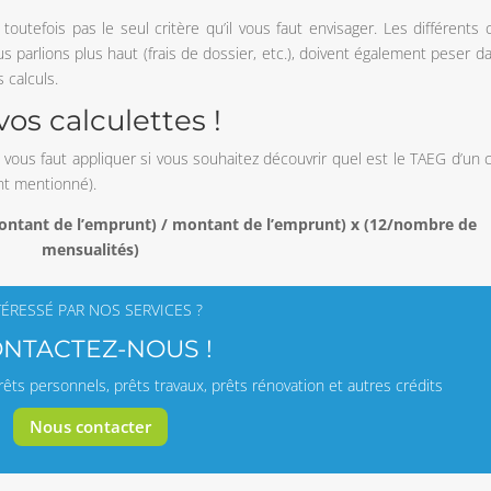
 toutefois pas le seul critère qu’il vous faut envisager. Les différents 
us parlions plus haut (frais de dossier, etc.), doivent également peser da
 calculs.
vos calculettes !
l vous faut appliquer si vous souhaitez découvrir quel est le TAEG d’un c
ent mentionné).
ontant de l’emprunt) / montant de l’emprunt) x (12/nombre de
mensualités)
TÉRESSÉ PAR NOS SERVICES ?
NTACTEZ-NOUS !
êts personnels, prêts travaux, prêts rénovation et autres crédits
Nous contacter