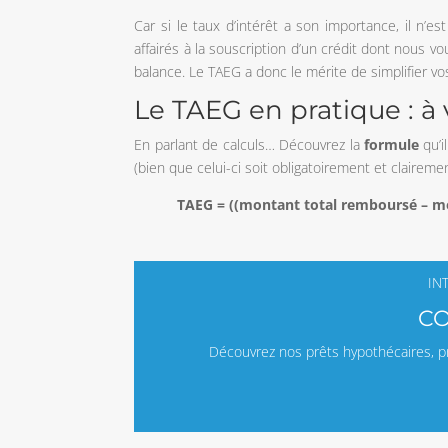
Car si le taux d’intérêt a son importance, il n’est
affairés à la souscription d’un crédit dont nous vo
balance. Le TAEG a donc le mérite de simplifier vos
Le TAEG en pratique : à 
En parlant de calculs… Découvrez la
formule
qu’i
(bien que celui-ci soit obligatoirement et clairem
TAEG = ((montant total remboursé – m
IN
CO
Découvrez nos prêts hypothécaires, pr