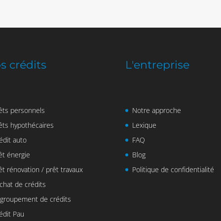
s crédits
L'entreprise
êts personnels
Notre approche
êts hypothécaires
Lexique
édit auto
FAQ
êt énergie
Blog
êt rénovation / prêt travaux
Politique de confidentialité
chat de crédits
groupement de crédits
édit Pau