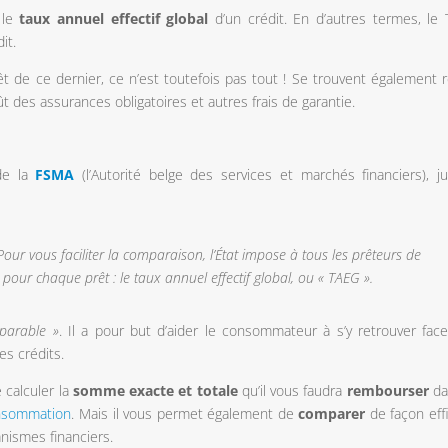
 le
taux annuel effectif global
d’un crédit. En d’autres termes, le
it.
 de ce dernier, ce n’est toutefois pas tout ! Se trouvent également r
oût des assurances obligatoires et autres frais de garantie.
 de la
FSMA
(l’Autorité belge des services et marchés financiers), jus
Pour vous faciliter la comparaison, l’État impose à tous les prêteurs de
ur chaque prêt : le taux annuel effectif global, ou « TAEG ».
parable »
. Il a pour but d’aider le consommateur à s’y retrouver face
es crédits.
calculer la
somme exacte et totale
qu’il vous faudra
rembourser
da
onsommation
. Mais il vous permet également de
comparer
de façon eff
anismes financiers.