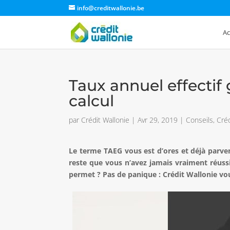
info@creditwallonie.be
Ac
Taux annuel effectif 
calcul
par
Crédit Wallonie
|
Avr 29, 2019
|
Conseils
,
Créd
Le terme TAEG vous est d’ores et déjà parven
reste que vous n’avez jamais vraiment réussi 
permet ?
Pas de panique : Crédit Wallonie vou