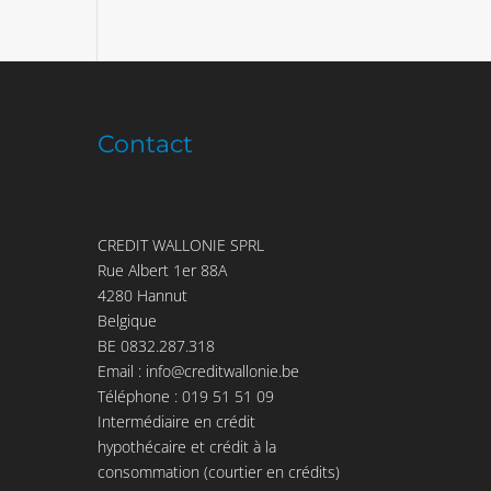
Contact
CREDIT WALLONIE SPRL
Rue Albert 1er 88A
4280 Hannut
Belgique
BE 0832.287.318
Email :
info@creditwallonie.be
Téléphone :
019 51 51 09
Intermédiaire en crédit
hypothécaire et crédit à la
consommation (courtier en crédits)