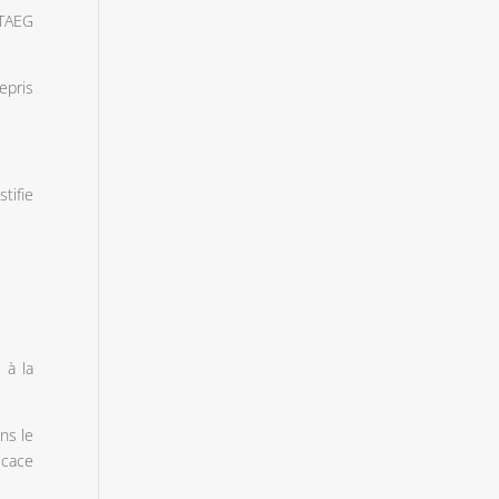
 TAEG
epris
tifie
 à la
ns le
icace