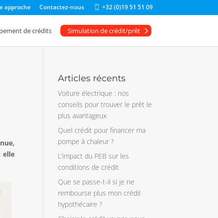
e approche
Contactez-nous
+32 (0)19 51 51 09
m
o
bi
pement de crédits
Simulation de crédit/prêt
le
ic
o
n
Articles récents
Voiture électrique : nos
conseils pour trouver le prêt le
plus avantageux
Quel crédit pour financer ma
pompe à chaleur ?
nnue,
 elle
L’impact du PEB sur les
conditions de crédit
Que se passe-t-il si je ne
rembourse plus mon crédit
hypothécaire ?