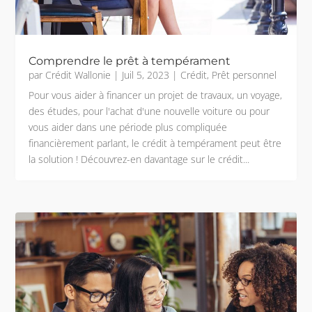
Comprendre le prêt à tempérament
par
Crédit Wallonie
|
Juil 5, 2023
|
Crédit
,
Prêt personnel
Pour vous aider à financer un projet de travaux, un voyage,
des études, pour l'achat d'une nouvelle voiture ou pour
vous aider dans une période plus compliquée
financièrement parlant, le crédit à tempérament peut être
la solution ! Découvrez-en davantage sur le crédit...