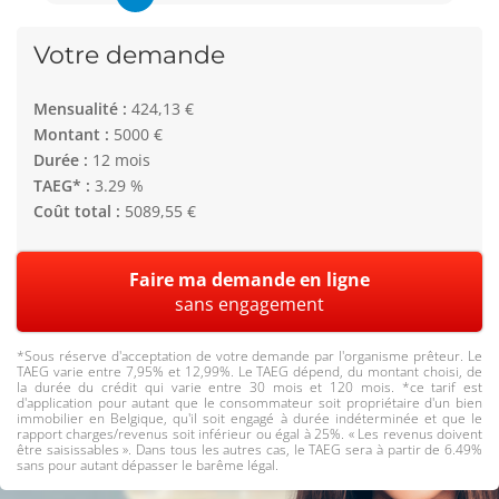
Votre demande
Mensualité :
424,13 €
Montant :
5000 €
Durée :
12 mois
TAEG* :
3.29 %
Coût total :
5089,55 €
Faire ma demande en ligne
sans engagement
*Sous réserve d'acceptation de votre demande par l'organisme prêteur. Le
TAEG varie entre 7,95% et 12,99%. Le TAEG dépend, du montant choisi, de
la durée du crédit qui varie entre 30 mois et 120 mois. *ce tarif est
d'application pour autant que le consommateur soit propriétaire d'un bien
immobilier en Belgique, qu'il soit engagé à durée indéterminée et que le
rapport charges/revenus soit inférieur ou égal à 25%. « Les revenus doivent
être saisissables ». Dans tous les autres cas, le TAEG sera à partir de 6.49%
sans pour autant dépasser le barême légal.