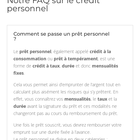
Notre FAQ sur le crédit
personnel
Comment se passe un prêt personnel
?
Le
prêt personnel
, également appelé
crédit à la
consommation
ou
prêt à tempérament
, est une
forme de
crédit à taux
,
durée
et donc
mensualités
fixes
.
Cela vous permet ainsi d’emprunter de l’argent tout en
calculant plus aisément les risques qui s’y prêtent. En
effet, vous connaîtrez vos
mensualités
, le
taux
et la
durée
avant la signature du prêt et ces modalités ne
changeront pas au cours du remboursement du prêt.
Une fois le prêt souscrit, vous devrez rembourser votre
emprunt sur une durée fixée à l’avance.
Le prêt personnel se divise en deux catégories :