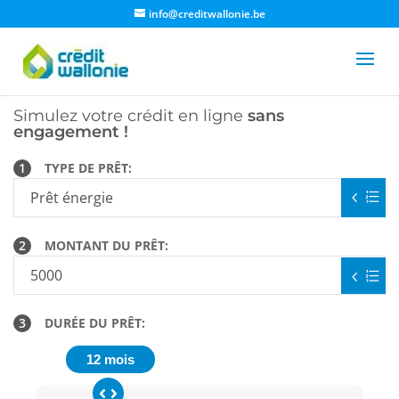
info@creditwallonie.be
Simulez votre crédit en ligne
sans
engagement !
1
TYPE DE PRÊT:
2
MONTANT DU PRÊT:
3
DURÉE DU PRÊT:
12 mois