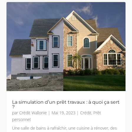
La simulation d’un prêt travaux : à quoi ça sert
?
par
Crédit Wallonie
|
Mai 19, 2023
|
Crédit
,
Prêt
personnel
Une salle de bains à rafraîchir, une cuisine à rénover, des