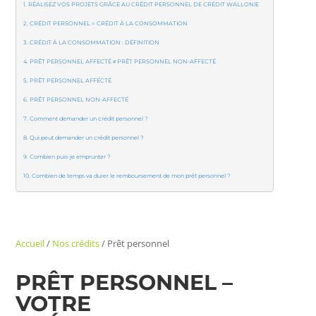
RÉALISEZ VOS PROJETS GRÂCE AU CRÉDIT PERSONNEL DE CRÉDIT WALLONIE
CRÉDIT PERSONNEL = CRÉDIT À LA CONSOMMATION
CRÉDIT À LA CONSOMMATION : DÉFINITION
PRÊT PERSONNEL AFFECTÉ ≠ PRÊT PERSONNEL NON-AFFECTÉ
PRÊT PERSONNEL AFFECTÉ
PRÊT PERSONNEL NON-AFFECTÉ
Comment demander un crédit personnel ?
Qui peut demander un crédit personnel ?
Combien puis-je emprunter ?
Combien de temps va durer le remboursement de mon prêt personnel ?
Accueil
/
Nos crédits
/
Prêt personnel
PRÊT PERSONNEL –
VOTRE