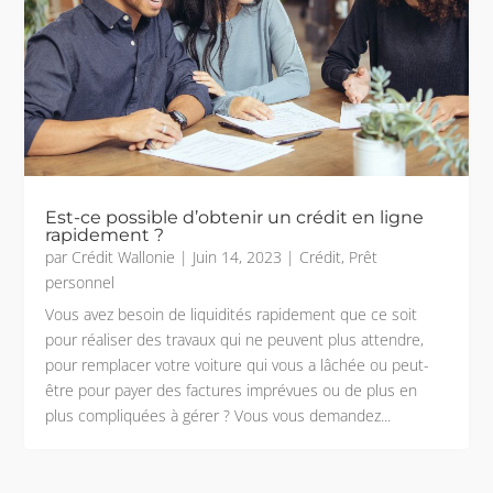
Est-ce possible d’obtenir un crédit en ligne
rapidement ?
par
Crédit Wallonie
|
Juin 14, 2023
|
Crédit
,
Prêt
personnel
Vous avez besoin de liquidités rapidement que ce soit
pour réaliser des travaux qui ne peuvent plus attendre,
pour remplacer votre voiture qui vous a lâchée ou peut-
être pour payer des factures imprévues ou de plus en
plus compliquées à gérer ? Vous vous demandez...