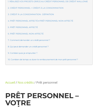
RÉALISEZ VOS PROJETS GRÂCE AU CRÉDIT PERSONNEL DE CRÉDIT WALLONIE
CRÉDIT PERSONNEL = CRÉDIT À LA CONSOMMATION
CRÉDIT À LA CONSOMMATION : DÉFINITION
PRÊT PERSONNEL AFFECTÉ ≠ PRÊT PERSONNEL NON-AFFECTÉ
PRÊT PERSONNEL AFFECTÉ
PRÊT PERSONNEL NON-AFFECTÉ
Comment demander un crédit personnel ?
Qui peut demander un crédit personnel ?
Combien puis-je emprunter ?
Combien de temps va durer le remboursement de mon prêt personnel ?
Accueil
/
Nos crédits
/
Prêt personnel
PRÊT PERSONNEL –
VOTRE