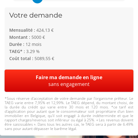
Votre demande
Mensualité :
424,13 €
Montant :
5000 €
Durée :
12 mois
TAEG* :
3.29 %
Coût total :
5089,55 €
Faire ma demande en ligne
sans engagement
*Sous réserve d'acceptation de votre demande par l'organisme prêteur. Le
TAEG varie entre 7,95% et 12,99%. Le TAEG dépend, du montant choisi, de
la durée du crédit qui varie entre 30 mois et 120 mois. *ce tarif est
d'application pour autant que le consommateur soit propriétaire d'un bien
immobilier en Belgique, qu'il soit engagé à durée indéterminée et que le
rapport charges/revenus soit inférieur ou égal à 25%. « Les revenus doivent
être saisissables ». Dans tous les autres cas, le TAEG sera à partir de 6.49%
sans pour autant dépasser le barême légal.