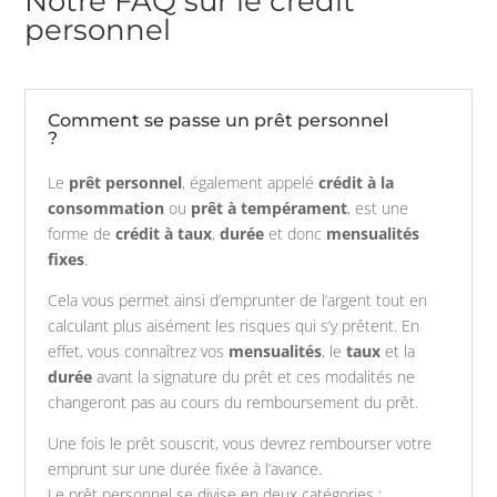
Notre FAQ sur le crédit
personnel
Comment se passe un prêt personnel
?
Le
prêt personnel
, également appelé
crédit à la
consommation
ou
prêt à tempérament
, est une
forme de
crédit à taux
,
durée
et donc
mensualités
fixes
.
Cela vous permet ainsi d’emprunter de l’argent tout en
calculant plus aisément les risques qui s’y prêtent. En
effet, vous connaîtrez vos
mensualités
, le
taux
et la
durée
avant la signature du prêt et ces modalités ne
changeront pas au cours du remboursement du prêt.
Une fois le prêt souscrit, vous devrez rembourser votre
emprunt sur une durée fixée à l’avance.
Le prêt personnel se divise en deux catégories :