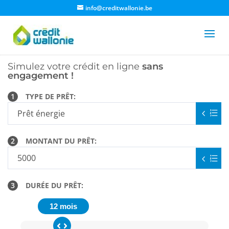
info@creditwallonie.be
Simulez votre crédit en ligne
sans
engagement !
1
TYPE DE PRÊT:
2
MONTANT DU PRÊT:
3
DURÉE DU PRÊT:
12 mois