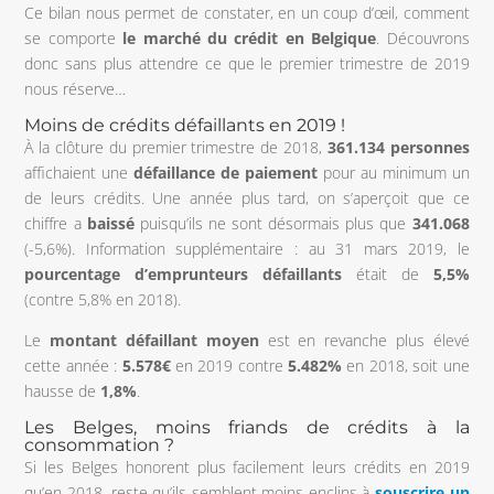
Ce bilan nous permet de constater, en un coup d’œil, comment
se comporte
le marché du crédit en Belgique
. Découvrons
donc sans plus attendre ce que le premier trimestre de 2019
nous réserve…
Moins de crédits défaillants en 2019 !
À la clôture du premier trimestre de 2018,
361.134
personnes
affichaient une
défaillance de paiement
pour au minimum un
de leurs crédits. Une année plus tard, on s’aperçoit que ce
chiffre a
baissé
puisqu’ils ne sont désormais plus que
341.068
(-5,6%). Information supplémentaire : au 31 mars 2019, le
pourcentage d’emprunteurs défaillants
était de
5,5%
(contre 5,8% en 2018).
Le
montant défaillant moyen
est en revanche plus élevé
cette année :
5.578€
en 2019 contre
5.482%
en 2018, soit une
hausse de
1,8%
.
Les Belges, moins friands de crédits à la
consommation ?
Si les Belges honorent plus facilement leurs crédits en 2019
qu’en 2018, reste qu’ils semblent moins enclins à
souscrire un