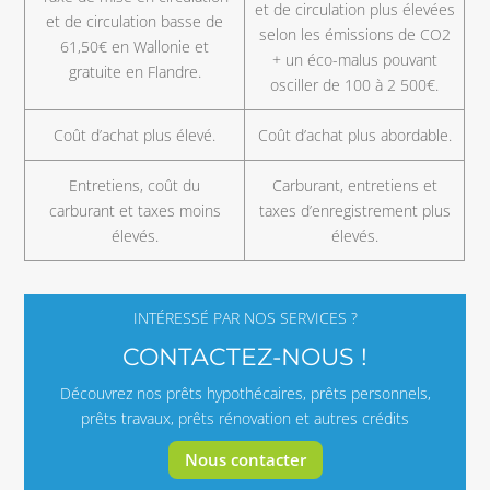
et de circulation plus élevées
et de circulation basse de
selon les émissions de CO2
61,50€ en Wallonie et
+ un éco-malus pouvant
gratuite en Flandre.
osciller de 100 à 2 500€.
Coût d’achat plus élevé.
Coût d’achat plus abordable.
Entretiens, coût du
Carburant, entretiens et
carburant et taxes moins
taxes d’enregistrement plus
élevés.
élevés.
INTÉRESSÉ PAR NOS SERVICES ?
CONTACTEZ-NOUS !
Découvrez nos prêts hypothécaires, prêts personnels,
prêts travaux, prêts rénovation et autres crédits
Nous contacter