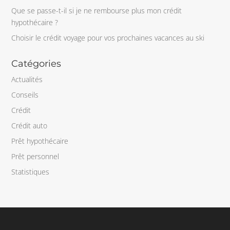
Que se passe-t-il si je ne rembourse plus mon crédit
hypothécaire ?
Choisir le crédit voyage pour vos prochaines vacances au ski
Catégories
Actualités
Conseils
Crédit
Crédit auto
Prêt hypothécaire
Prêt personnel
Statistiques