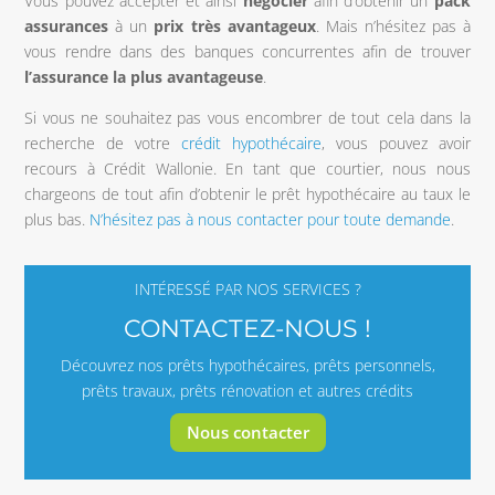
Vous pouvez accepter et ainsi
négocier
afin d’obtenir un
pack
assurances
à un
prix
très
avantageux
. Mais n’hésitez pas à
vous rendre dans des banques concurrentes afin de trouver
l’assurance la plus avantageuse
.
Si vous ne souhaitez pas vous encombrer de tout cela dans la
recherche de votre
crédit hypothécaire
, vous pouvez avoir
recours à Crédit Wallonie. En tant que courtier, nous nous
chargeons de tout afin d’obtenir le prêt hypothécaire au taux le
plus bas.
N’hésitez pas à nous contacter pour toute demande
.
INTÉRESSÉ PAR NOS SERVICES ?
CONTACTEZ-NOUS !
Découvrez nos prêts hypothécaires, prêts personnels,
prêts travaux, prêts rénovation et autres crédits
Nous contacter