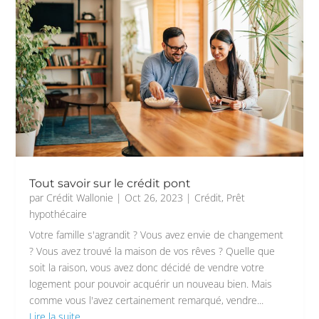
Tout savoir sur le crédit pont
par
Crédit Wallonie
|
Oct 26, 2023
|
Crédit
,
Prêt
hypothécaire
Votre famille s'agrandit ? Vous avez envie de changement
? Vous avez trouvé la maison de vos rêves ? Quelle que
soit la raison, vous avez donc décidé de vendre votre
logement pour pouvoir acquérir un nouveau bien. Mais
comme vous l'avez certainement remarqué, vendre...
Lire la suite