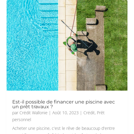
Est-il possible de financer une piscine avec
un prêt travaux ?
par
Crédit Wallonie
|
Août 10, 2023
|
Crédit
,
Prêt
personnel
Acheter une piscine, c'est le rêve de beaucoup d'entre