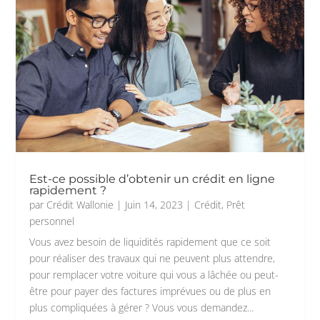
Est-ce possible d’obtenir un crédit en ligne
rapidement ?
par
Crédit Wallonie
|
Juin 14, 2023
|
Crédit
,
Prêt
personnel
Vous avez besoin de liquidités rapidement que ce soit
pour réaliser des travaux qui ne peuvent plus attendre,
pour remplacer votre voiture qui vous a lâchée ou peut-
être pour payer des factures imprévues ou de plus en
plus compliquées à gérer ? Vous vous demandez...