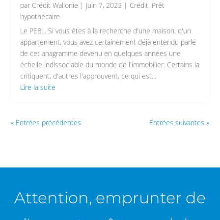
par
Crédit Wallonie
|
Juin 7, 2023
|
Crédit
,
Prêt
hypothécaire
Le PEB... Si vous êtes à la recherche d'une maison, d'un
appartement, vous avez certainement déjà entendu parlé
de cet anagramme devenu en quelques années une
échelle indissociable du monde de l'immobilier. Certains la
critiquent, d'autres l'approuvent, ce qui est...
Lire la suite
« Entrées précédentes
Entrées suivantes »
Attention, emprunter de