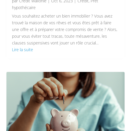
par
Crédit Wallonie
|
Oct 6, 2023
|
Crédit
,
Prêt
hypothécaire
Vous souhaitez acheter un bien immobilier ? Vous avez
trouvé la maison de vos rêves et vous êtes prêt à faire
une offre et à préparer votre compromis de vente ? Alors,
pour vous éviter tout tracas, toute mésaventure, les
clauses suspensives vont jouer un rôle crucial...
Lire la suite