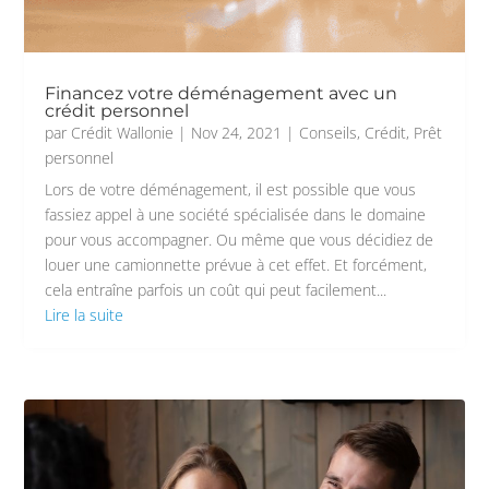
Financez votre déménagement avec un
crédit personnel
par
Crédit Wallonie
|
Nov 24, 2021
|
Conseils
,
Crédit
,
Prêt
personnel
Lors de votre déménagement, il est possible que vous
fassiez appel à une société spécialisée dans le domaine
pour vous accompagner. Ou même que vous décidiez de
louer une camionnette prévue à cet effet. Et forcément,
cela entraîne parfois un coût qui peut facilement...
Lire la suite