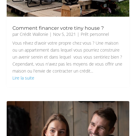
Comment financer votre tiny house ?
par
Crédit Wallonie
|
Nov 5, 2021
|
Prêt personnel
Vous rêvez d'avoir votre propre chez vous ? Une maison
ou un appartement dans lequel vous pourriez construire
un avenir serein et dans lequel vous vous sentiriez bien ?
Cependant, vous n'avez pas les moyens de vous offrir une
maison ou l'envie de contracter un crédit...
Lire la suite