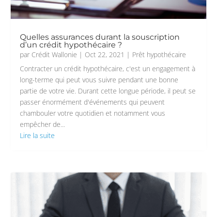
Quelles assurances durant la souscription
d’un crédit hypothécaire ?
par
Crédit Wallonie
|
Oct 22, 2021
|
Prêt hypothécaire
Contracter un crédit hypothécaire, c'est un engagement à
long-terme qui peut vous suivre pendant une bonne
partie de votre vie. Durant cette longue période, il peut se
passer énormément d'événements qui peuvent
chambouler votre quotidien et notamment vous
empêcher de...
Lire la suite