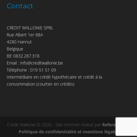
Contact
CREDIT WALLONIE SPRL
Rue Albert 1er 88A
4280 Hannut
Belgique
BE 0832.287.318
Email :
info@creditwallonie.be
Téléphone :
019 51 51 09
Intermédiaire en crédit hypothécaire et crédit à la
consommation (courtier en crédits)
Crédit Wallonie © 2025 - Site Internet réalisé par
Referenceur
-
Politique de confidentialité et mentions légales