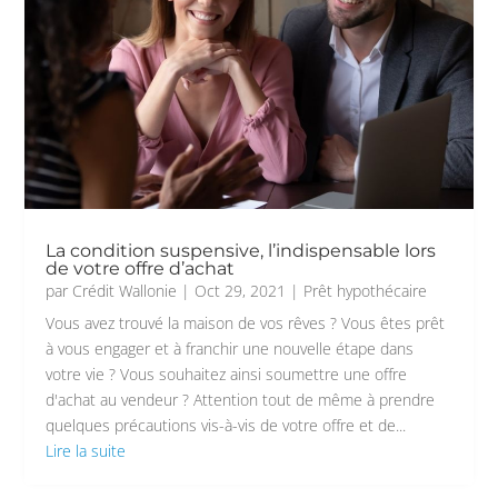
La condition suspensive, l’indispensable lors
de votre offre d’achat
par
Crédit Wallonie
|
Oct 29, 2021
|
Prêt hypothécaire
Vous avez trouvé la maison de vos rêves ? Vous êtes prêt
à vous engager et à franchir une nouvelle étape dans
votre vie ? Vous souhaitez ainsi soumettre une offre
d'achat au vendeur ? Attention tout de même à prendre
quelques précautions vis-à-vis de votre offre et de...
Lire la suite